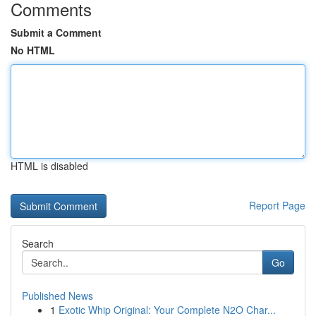
Comments
Submit a Comment
No HTML
HTML is disabled
Report Page
Search
Go
Published News
1
Exotic Whip Original: Your Complete N2O Char...