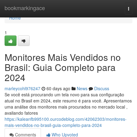
Home
bookmarkingace
Togg
navi
Home
1
Monitores Mais Vendidos no
Brasil: Guia Completo para
2024
marleycohl976247
60 days ago
News
Discuss
Se você está procurando um tela novo para sua configuração
atual no Brasil em 2024, este resumo é para você. Apresentamos
uma análise dos monitores mais procurados no mercado local ,
avaliando fatores
https://kaleanfb995100.ourcodeblog.com/42062303/monitores-
mais-vendidos-no-brasil-guia-completo-para-2024
Comments
Who Upvoted