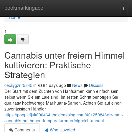
Home
bookmarkingace
Togg
navi
Home
1
Cannabis unter freiem Himmel
kultivieren: Praktische
Strategien
cecilygznr584581
64 days ago
News
Discuss
Der Start mit dem Züchten von Hanfsamen kann einfach sein,
selbst wenn Sie ein Laie sind. Im ersten Schritt benötigen Sie
qualitativ hochwertige Marihuana-Samen. Achten Sie auf einen
zuverlässigen Händler
https://poppiefjuk690464.theideasblog.com/42125084/wie-man-
cannabis-bei-hohen-temperaturen-erfolgreich-anbaut
Comments
Who Upvoted