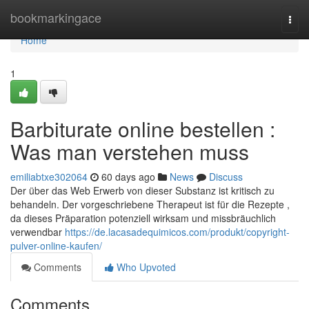
Home
bookmarkingace
Togg
navi
Home
1
Barbiturate online bestellen :
Was man verstehen muss
emiliabtxe302064
60 days ago
News
Discuss
Der über das Web Erwerb von dieser Substanz ist kritisch zu
behandeln. Der vorgeschriebene Therapeut ist für die Rezepte ,
da dieses Präparation potenziell wirksam und missbräuchlich
verwendbar
https://de.lacasadequimicos.com/produkt/copyright-
pulver-online-kaufen/
Comments
Who Upvoted
Comments