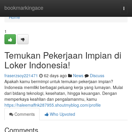
Home
bookmarkingace
Togg
navi
Home
1
Temukan Pekerjaan Impian di
Loker Indonesia!
fraserzsoy221471
62 days ago
News
Discuss
Apakah kamu bermimpi untuk temukan pekerjaan impian?
Indonesia memiliki berbagai peluang kerja yang lumayan. Mulai
dari bidang teknologi, kesehatan, hingga keuangan. Dengan
memperkaya keahlian dan pengalamanmu, kamu
https://haleemaffnk287955.shoutmyblog.com/profile
Comments
Who Upvoted
Comments