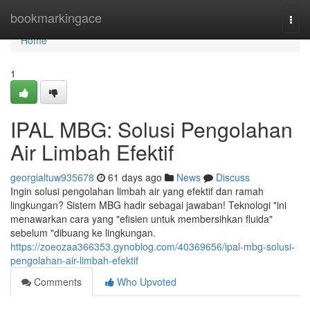
Home
bookmarkingace
Togg
navi
Home
1
IPAL MBG: Solusi Pengolahan
Air Limbah Efektif
georgialtuw935678
61 days ago
News
Discuss
Ingin solusi pengolahan limbah air yang efektif dan ramah
lingkungan? Sistem MBG hadir sebagai jawaban! Teknologi "ini
menawarkan cara yang "efisien untuk membersihkan fluida"
sebelum "dibuang ke lingkungan.
https://zoeozaa366353.gynoblog.com/40369656/ipal-mbg-solusi-
pengolahan-air-limbah-efektif
Comments
Who Upvoted