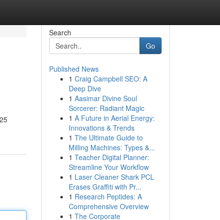
Search
Go
Published News
1
Craig Campbell SEO: A
Deep Dive
1
Aasimar Divine Soul
Sorcerer: Radiant Magic
1
A Future in Aerial Energy:
 25
Innovations & Trends
1
The Ultimate Guide to
Milling Machines: Types &...
1
Teacher Digital Planner:
Streamline Your Workflow
1
Laser Cleaner Shark PCL
Erases Graffiti with Pr...
1
Research Peptides: A
Comprehensive Overview
1
The Corporate