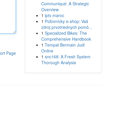
Communiqué: A Strategic
Overview
1
iptv maroc
1
Poľovnícky e-shop: Vaš
zdroj prvotriednych pomô...
1
Specialized Bikes: The
Comprehensive Handbook
1
Tempat Bermain Judi
Online
ort Page
1
snc168: A Fresh System
Thorough Analysis