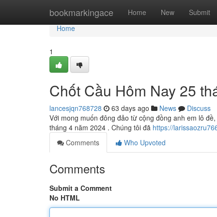
Home
bookmarkingace
Home
New
Submit
Home
1
Chốt Cầu Hôm Nay 25 th
lancesjqn768728
63 days ago
News
Discuss
Với mong muốn đông đảo từ cộng đồng anh em lô đề, b
tháng 4 năm 2024 . Chúng tôi đã
https://larissaozru
Comments
Who Upvoted
Comments
Submit a Comment
No HTML