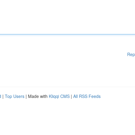
Rep
d
|
Top Users
| Made with
Kliqqi CMS
|
All RSS Feeds