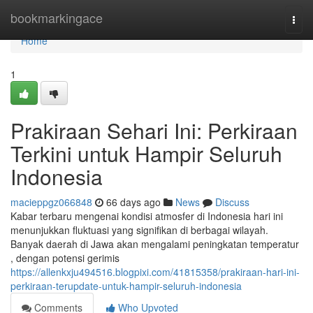
Home
bookmarkingace
Togg
navi
Home
1
Prakiraan Sehari Ini: Perkiraan
Terkini untuk Hampir Seluruh
Indonesia
macieppgz066848
66 days ago
News
Discuss
Kabar terbaru mengenai kondisi atmosfer di Indonesia hari ini
menunjukkan fluktuasi yang signifikan di berbagai wilayah.
Banyak daerah di Jawa akan mengalami peningkatan temperatur
, dengan potensi gerimis
https://allenkxju494516.blogpixi.com/41815358/prakiraan-hari-ini-
perkiraan-terupdate-untuk-hampir-seluruh-indonesia
Comments
Who Upvoted