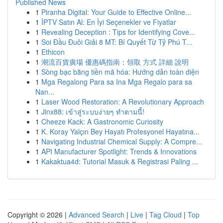
Published News
1
Piranha Digital: Your Guide to Effective Online...
1
İPTV Satın Al: En İyi Seçenekler ve Fiyatlar
1
Revealing Deception : Tips for Identifying Cove...
1
Soi Đầu Đuôi Giải 8 MT: Bí Quyết Từ Tỷ Phú T...
1
Ethicon
1
潮流百貨廣場 優惠碼指南：領取 方式 詳細 說明
1
Sòng bạc bằng tiền mã hóa: Hướng dẫn toàn diện
1
Mga Regalong Para sa Ina Mga Regalo para sa
Nan...
1
Laser Wood Restoration: A Revolutionary Approach
1
Jinx88: เข้าสู่ระบบง่ายๆ ทำตามนี้!
1
Cheeze Kack: A Gastronomic Curiosity
1
K. Koray Yalçın Bey Hayatı Profesyonel Hayatına...
1
Navigating Industrial Chemical Supply: A Compre...
1
API Manufacturer Spotlight: Trends & Innovations
1
Kakaktua4d: Tutorial Masuk & Registrasi Paling ...
Copyright © 2026 |
Advanced Search
|
Live
|
Tag Cloud
|
Top