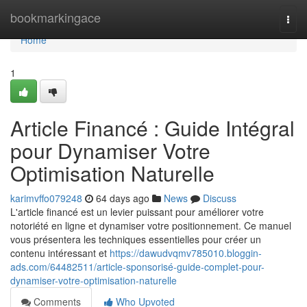
Home
bookmarkingace
Togg
navi
Home
1
Article Financé : Guide Intégral
pour Dynamiser Votre
Optimisation Naturelle
karimvffo079248
64 days ago
News
Discuss
L'article financé est un levier puissant pour améliorer votre
notoriété en ligne et dynamiser votre positionnement. Ce manuel
vous présentera les techniques essentielles pour créer un
contenu intéressant et
https://dawudvqmv785010.bloggin-
ads.com/64482511/article-sponsorisé-guide-complet-pour-
dynamiser-votre-optimisation-naturelle
Comments
Who Upvoted