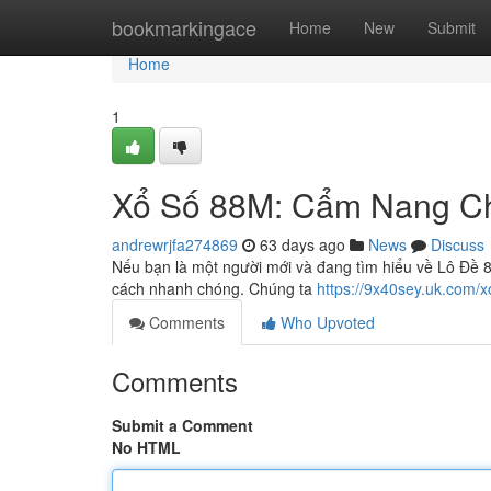
Home
bookmarkingace
Home
New
Submit
Home
1
Xổ Số 88M: Cẩm Nang Ch
andrewrjfa274869
63 days ago
News
Discuss
Nếu bạn là một người mới và đang tìm hiểu về Lô Đề 88
cách nhanh chóng. Chúng ta
https://9x40sey.uk.com/
Comments
Who Upvoted
Comments
Submit a Comment
No HTML