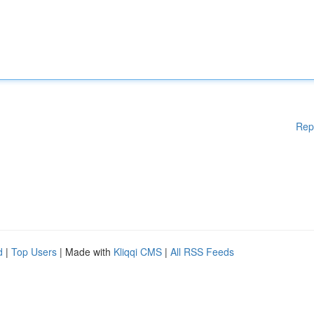
Rep
d
|
Top Users
| Made with
Kliqqi CMS
|
All RSS Feeds