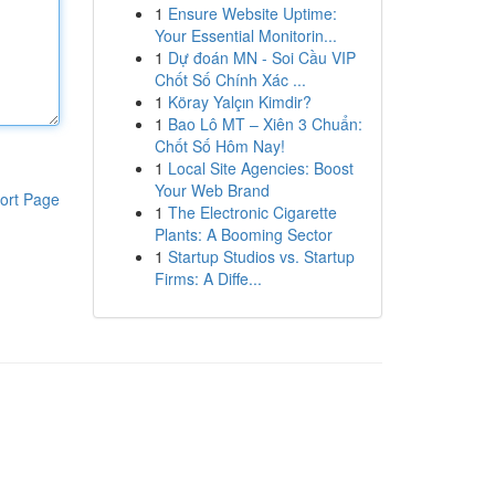
1
Ensure Website Uptime:
Your Essential Monitorin...
1
Dự đoán MN - Soi Cầu VIP
Chốt Số Chính Xác ...
1
Köray Yalçın Kimdir?
1
Bao Lô MT – Xiên 3 Chuẩn:
Chốt Số Hôm Nay!
1
Local Site Agencies: Boost
Your Web Brand
ort Page
1
The Electronic Cigarette
Plants: A Booming Sector
1
Startup Studios vs. Startup
Firms: A Diffe...