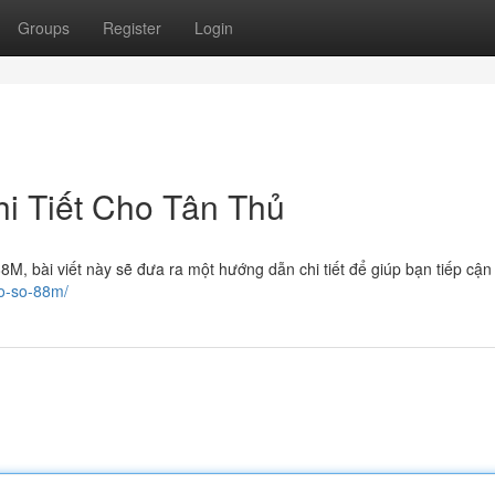
Groups
Register
Login
i Tiết Cho Tân Thủ
M, bài viết này sẽ đưa ra một hướng dẫn chi tiết để giúp bạn tiếp cận
xo-so-88m/