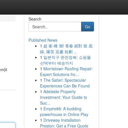
Search
Go
Published News
1
超 衝 峰 潮! 青春 絕對 留 底
線, 爆笑 逗趣 短劇 ...
1
일본직구 완전정복: 쇼핑몰
선택부터 배송까지
1
Morristown Roofing Repair:
 một
Expert Solutions fro...
1
The Safari: Spectacular
Experiences Can Be Found
1
Adelaide Property
Investment: Your Guide to
Suc...
1
Empire88: A budding
powerhouse in Online Play
1
Driveway Installation
Preston: Get a Free Quote