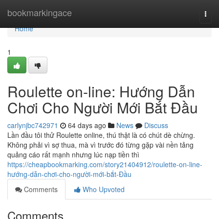
Home
bookmarkingace
Togg
navi
Home
1
Roulette on-line: Hướng Dẫn
Chơi Cho Người Mới Bắt Đầu
carlynjbc742971
64 days ago
News
Discuss
Lần đầu tôi thử Roulette online, thú thật là có chút dè chừng.
Không phải vì sợ thua, mà vì trước đó từng gặp vài nền tảng
quảng cáo rất mạnh nhưng lúc nạp tiền thì
https://cheapbookmarking.com/story21404912/roulette-on-line-
hướng-dẫn-chơi-cho-người-mới-bắt-Đầu
Comments
Who Upvoted
Comments