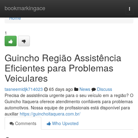
Home
bookmarkingace
Togg
navi
Home
1
Guincho Região Assistência
Eficientes para Problemas
Veiculares
tasneemidjk714023
65 days ago
News
Discuss
Precisa de assistência urgente para o seu veículo em a região? O
Guincho Itaquera oferece atendimento confiáveis para problemas
automotivos. Nossa equipe de profissionais está disponível para
auxiliar
https://guinchoitaquera.com.br/
Comments
Who Upvoted