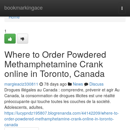
Home
bookmarkingace
Togg
navi
Home
1
Where to Order Powdered
Methamphetamine Crank
online in Toronto, Canada
margieaciz330811
78 days ago
News
Discuss
Drogues illégales au Canada : comprendre, prévenir et agir Au
Canada, la consommation de drogues illicites est une réalité
préoccupante qui touche toutes les couches de la société.
Adolescents, adultes,
https://lucypndz195807.blogrenanda.com/44142209/where-to-
order-powdered-methamphetamine-crank-online-in-toronto-
canada