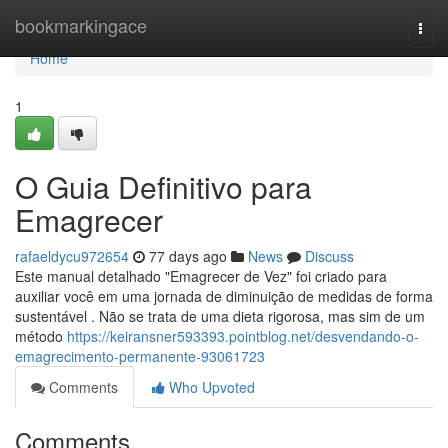
Home
bookmarkingace
Togg
navi
Home
1
O Guia Definitivo para
Emagrecer
rafaeldycu972654
77 days ago
News
Discuss
Este manual detalhado "Emagrecer de Vez" foi criado para
auxiliar você em uma jornada de diminuição de medidas de forma
sustentável . Não se trata de uma dieta rigorosa, mas sim de um
método
https://keiransner593393.pointblog.net/desvendando-o-
emagrecimento-permanente-93061723
Comments
Who Upvoted
Comments