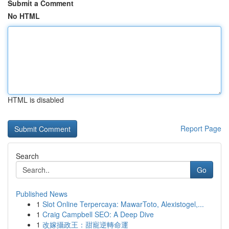
Submit a Comment
No HTML
HTML is disabled
Report Page
Search
Go
Published News
1
Slot Online Terpercaya: MawarToto, Alexistogel,...
1
Craig Campbell SEO: A Deep Dive
1
改嫁攝政王：甜寵逆轉命運