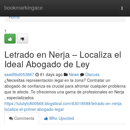
Home
bookmarkingace
Togg
navi
Home
1
Letrado en Nerja – Localiza el
Ideal Abogado de Ley
saadftbd053867
81 days ago
News
Discuss
¿Necesitas representación legal en la zona? Contratar un
abogado de confianza es crucial para afrontar cualquier problema
que te afecte. Te ofrecemos una gama de profesionales en Nerja
, especializados
https://lulutytc800668.blogstival.com/63018588/letrado-en-nerja-
localiza-el-primer-abogado-legal
Comments
Who Upvoted