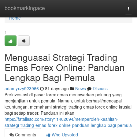
Home
bookmarkingace
Togg
navi
Home
1
Menguasai Strategi Trading
Emas Forex Online: Panduan
Lengkap Bagi Pemula
adamyxzy923966
81 days ago
News
Discuss
Berinvestasi di pasar forex emas menawarkan peluang yang
menjanjikan untuk pemula. Namun, untuk berhasil/mencapai
keuntungan, memahami strategi trading emas forex online krusial
bagi setiap trader. Panduan ini akan
https://fatallisto.com/story11402094/memperoleh-keahlian-
strategi-trading-emas-forex-online-panduan-lengkap-bagi-pemula
Comments
Who Upvoted