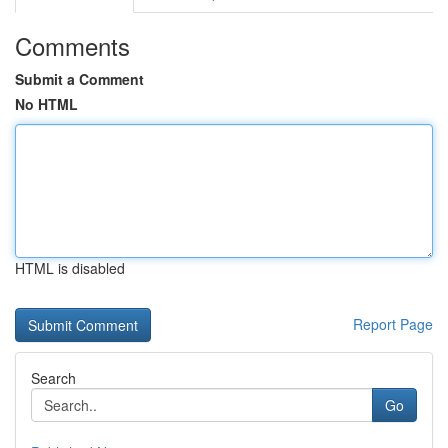
Comments
Submit a Comment
No HTML
HTML is disabled
Report Page
Search
Go