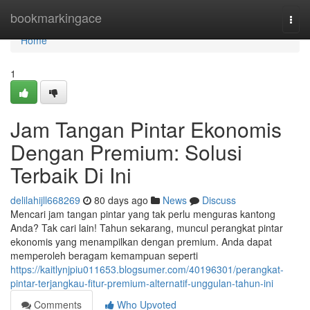
Home
bookmarkingace
Togg
navi
Home
1
Jam Tangan Pintar Ekonomis
Dengan Premium: Solusi
Terbaik Di Ini
delilahijll668269
80 days ago
News
Discuss
Mencari jam tangan pintar yang tak perlu menguras kantong
Anda? Tak cari lain! Tahun sekarang, muncul perangkat pintar
ekonomis yang menampilkan dengan premium. Anda dapat
memperoleh beragam kemampuan seperti
https://kaitlynjpiu011653.blogsumer.com/40196301/perangkat-
pintar-terjangkau-fitur-premium-alternatif-unggulan-tahun-ini
Comments
Who Upvoted