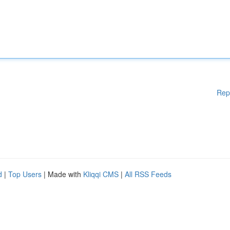
Rep
d
|
Top Users
| Made with
Kliqqi CMS
|
All RSS Feeds