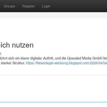
Groups
Register
Login
eich nutzen
s
ohnt sich ein klarer digitaler Auftritt, und die Upscaled Media GmbH lie
 starker Struktur.
https://fliesenleger-werbung.blogspot.com/2026/04/fa