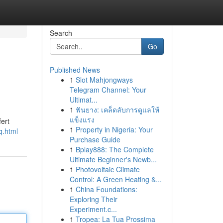
Search
Go
Published News
1
Slot Mahjongways
Telegram Channel: Your
Ultimat...
1
ฟันยาง: เคล็ดลับการดูแลให้
แข็งแรง
fert
1
Property in Nigeria: Your
q.html
Purchase Guide
1
Bplay888: The Complete
Ultimate Beginner's Newb...
1
Photovoltaic Climate
Control: A Green Heating &...
1
China Foundations:
Exploring Their
Experiment.c...
1
Tropea: La Tua Prossima