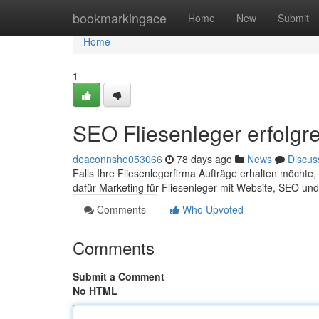
Home
bookmarkingace
Home
New
Submit
Home
1
SEO Fliesenleger erfolgr
deaconnshe053066
78 days ago
News
Discus
Falls Ihre Fliesenlegerfirma Aufträge erhalten möchte, l
dafür Marketing für Fliesenleger mit Website, SEO und
Comments
Who Upvoted
Comments
Submit a Comment
No HTML