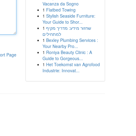
Vacanza da Sogno
1
Flatbed Towing
1
Stylish Seaside Furniture:
Your Guide to Shor...
1
שחזור מידע: מדריך מקיף
למתחילים
1
Bexley Plumbing Services :
Your Nearby Pro...
1
Roniya Beauty Clinic : A
ort Page
Guide to Gorgeous...
1
Het Toekomst van Agrofood
Industrie: Innovat...