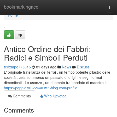
Home
bookmarkingace
Togg
navi
Home
1
Antico Ordine dei Fabbri:
Radici e Simboli Perduti
tedxmpe775615
81 days ago
News
Discuss
L' originale fratellanza dei ferrai , un tempo potente pilastro delle
società , cela sommerso un passato di origini e segni ormai
dimenticati . Le usanze , un rinomato tramandate di maestro in
https://poppieiyil622440.win-blog.com/profile
Comments
Who Upvoted
Comments