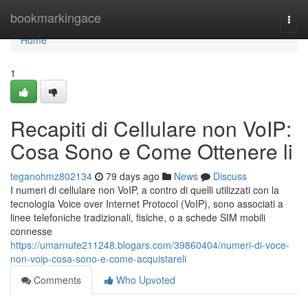
Home
bookmarkingace
Togg
navi
Home
1
Recapiti di Cellulare non VoIP:
Cosa Sono e Come Ottenere li
teganohmz802134
79 days ago
News
Discuss
I numeri di cellulare non VoIP, a contro di quelli utilizzati con la
tecnologia Voice over Internet Protocol (VoIP), sono associati a
linee telefoniche tradizionali, fisiche, o a schede SIM mobili
connesse
https://umarnute211248.blogars.com/39860404/numeri-di-voce-
non-voip-cosa-sono-e-come-acquistareli
Comments
Who Upvoted