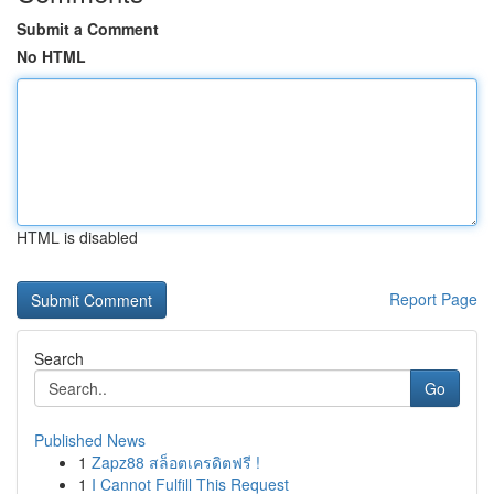
Submit a Comment
No HTML
HTML is disabled
Report Page
Search
Go
Published News
1
Zapz88 สล็อตเครดิตฟรี !
1
I Cannot Fulfill This Request