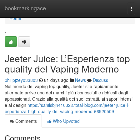
Home
bookmarkingace
Togg
navi
Home
1
Jeeter Juice: L’Esperienza top
quality del Vaping Moderno
philipjzey033803
81 days ago
News
Discuss
Nel mondo del vaping top quality, Jeeter si è rapidamente
affermato arrive uno dei marchi più riconosciuti e richiesti dagli
appassionati. Grazie alla qualità dei suoi estratti, ai sapori intensi
e al design
https://sahilsbjn410322.total-blog.com/jeeter-juice-l-
esperienza-high-quality-del-vaping-moderno-66920509
Comments
Who Upvoted
Comments