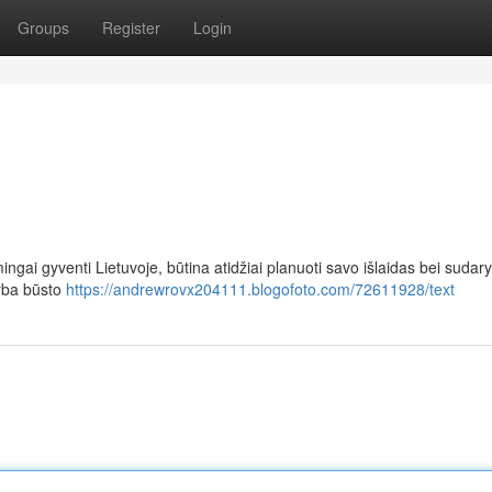
Groups
Register
Login
ingai gyventi Lietuvoje, būtina atidžiai planuoti savo išlaidas bei sudary
arba būsto
https://andrewrovx204111.blogofoto.com/72611928/text