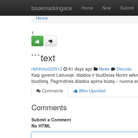
Home
bookmarkingace
Home
New
Submit
Home
1
```text
rishihxiu022512
81 days ago
News
Discuss
Kaip gyventi Lietuvoje: išlaidos ir biudžetas Norint sėkm
biudžetą. Pagrindinės išlaidos apima būstą – nuoma 
Comments
Who Upvoted
Comments
Submit a Comment
No HTML