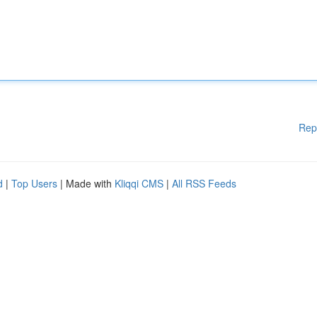
Rep
d
|
Top Users
| Made with
Kliqqi CMS
|
All RSS Feeds