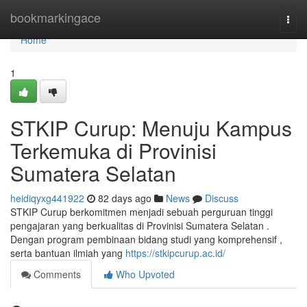
Home
bookmarkingace
Togg
navi
Home
1
STKIP Curup: Menuju Kampus
Terkemuka di Provinisi
Sumatera Selatan
heidiqyxg441922
82 days ago
News
Discuss
STKIP Curup berkomitmen menjadi sebuah perguruan tinggi
pengajaran yang berkualitas di Provinisi Sumatera Selatan .
Dengan program pembinaan bidang studi yang komprehensif ,
serta bantuan ilmiah yang
https://stkipcurup.ac.id/
Comments
Who Upvoted