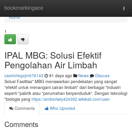
Home
bookmarkingace
Togg
navi
Home
1
IPAL MBG: Solusi Efektif
Pengolahan Air Limbah
caoimhegxjm676143
81 days ago
News
Discuss
Solusi Fasilitas" MBG menawarkan pendekatan yang sangat
"efektif untuk menangani cairan limbah" dari berbagai "industri
seperti "pabrik atau "perumahan berpenduduk". Dengan teknologi
"biologis yang
https://amberlwiy424392.wikikali.com/user
Comments
Who Upvoted
Comments