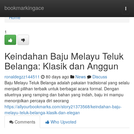
Home
bookmarkingace
Togg
navi
Home
1
Keindahan Baju Melayu Teluk
Belanga: Klasik dan Anggun
ronaldegzz144511
80 days ago
News
Discuss
Baju Melayu Teluk Belanga adalah pakaian tradisional yang selalu
menjadi pilihan terbaik untuk berbagai acara formal. Dengan
siluetnya yang ramping dan bahan yang indah, baju ini mampu
menonjolkan percaya diri seorang
https://allyourbookmarks.com/story21373568/keindahan-baju-
melayu-teluk-belanga-klasik-dan-elegan
Comments
Who Upvoted