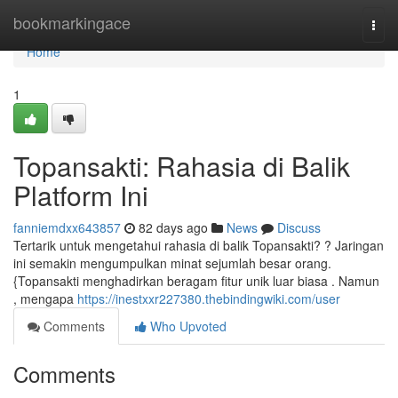
Home
bookmarkingace
Togg
navi
Home
1
Topansakti: Rahasia di Balik
Platform Ini
fanniemdxx643857
82 days ago
News
Discuss
Tertarik untuk mengetahui rahasia di balik Topansakti? ? Jaringan
ini semakin mengumpulkan minat sejumlah besar orang.
{Topansakti menghadirkan beragam fitur unik luar biasa . Namun
, mengapa
https://inestxxr227380.thebindingwiki.com/user
Comments
Who Upvoted
Comments