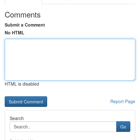
Comments
Submit a Comment
No HTML
HTML is disabled
Report Page
Search
Go