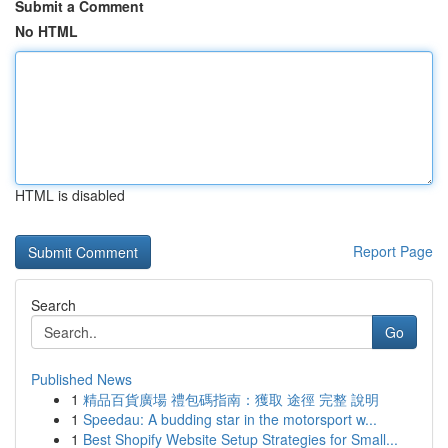
Submit a Comment
No HTML
HTML is disabled
Report Page
Search
Go
Published News
1
精品百貨廣場 禮包碼指南：獲取 途徑 完整 說明
1
Speedau: A budding star in the motorsport w...
1
Best Shopify Website Setup Strategies for Small...