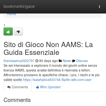
Home
bookmarkingace
Togg
navi
Home
1
Sito di Gioco Non AAMS: La
Guida Essenziale
theresaamyd322797
80 days ago
News
Discuss
Se sei interessato a esplorare il mondo dei giochi online senza
licenza AAMS, questa analisi definitiva è riservata a lettori.
Affronteremo proviamo le specifiche chiave, i pro, i rischi e le più
valide scelte
https://isaiahpbca933746.fliplife-wiki.com/user
Comments
Who Upvoted
Comments