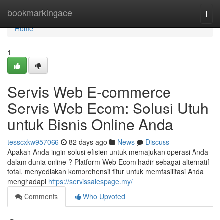
Home
bookmarkingace
Togg
navi
Home
1
Servis Web E-commerce
Servis Web Ecom: Solusi Utuh
untuk Bisnis Online Anda
tesscxkw957066
82 days ago
News
Discuss
Apakah Anda ingin solusi efisien untuk memajukan operasi Anda
dalam dunia online ? Platform Web Ecom hadir sebagai alternatif
total, menyediakan komprehensif fitur untuk memfasilitasi Anda
menghadapi
https://servissalespage.my/
Comments
Who Upvoted