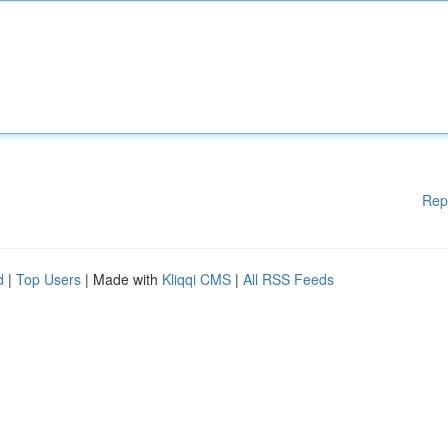
Rep
d
|
Top Users
| Made with
Kliqqi CMS
|
All RSS Feeds