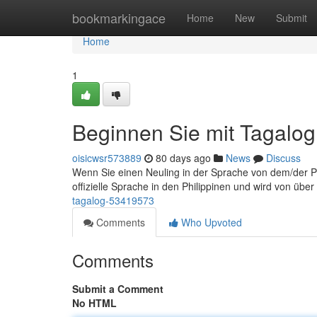
Home
bookmarkingace
Home
New
Submit
Home
1
Beginnen Sie mit Tagalog
oisicwsr573889
80 days ago
News
Discuss
Wenn Sie einen Neuling in der Sprache von dem/der Phil
offizielle Sprache in den Philippinen und wird von üb
tagalog-53419573
Comments
Who Upvoted
Comments
Submit a Comment
No HTML