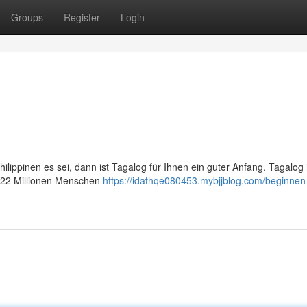
Groups
Register
Login
ippinen es sei, dann ist Tagalog für Ihnen ein guter Anfang. Tagalog i
er 22 Millionen Menschen
https://idathqe080453.mybjjblog.com/beginnen-