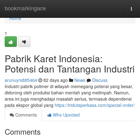
Home
bookmarkingace
Togg
navi
Home
1
Pabrik Karet Indonesia:
Potensi dan Tantangan Industri
arunuyrs885464
82 days ago
News
Discuss
Industri pabrik polimer di wilayah memegang potensi yang besar,
didorong oleh produksi bahan mentah yang melimpah. Namun,
area ini juga menghadapi masalah serius, termasuk dependensi
pada ekspor global yang
https://tridutaperkasa.com/special-order/
Comments
Who Upvoted
Comments