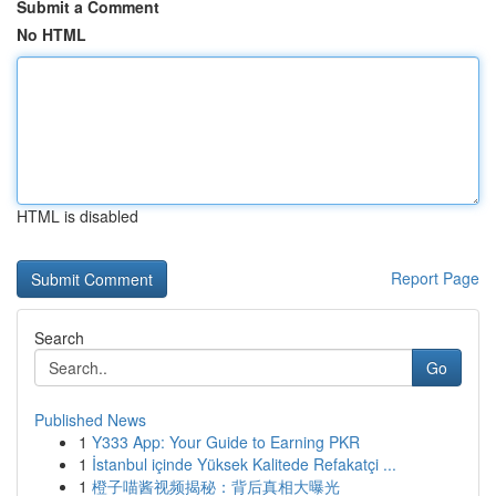
Submit a Comment
No HTML
HTML is disabled
Report Page
Search
Go
Published News
1
Y333 App: Your Guide to Earning PKR
1
İstanbul içinde Yüksek Kalitede Refakatçi ...
1
橙子喵酱视频揭秘：背后真相大曝光