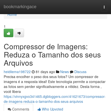
Home
bookmarkingace
Togg
navi
Home
1
Compressor de Imagens:
Reduza o Tamanho dos seus
Arquivos
heidiiema198722
81 days ago
News
Discuss
Precisa encolher o peso dos seus fotos? Um compressor de
imagens é a resposta ideal! Este tecnologia permite a compactar
as fotos sem perder significativamente a nitidez. Desta forma ,
você libera
https://vinnyxgvo341465.dgbloggers.com/41621673/compressor-
de-imagens-reduza-o-tamanho-dos-seus-arquivos
Comments
Who Upvoted