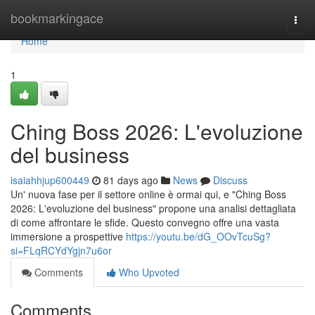
Home
bookmarkingace
Togg
navi
Home
1
Ching Boss 2026: L'evoluzione
del business
isaiahhjup600449
81 days ago
News
Discuss
Un' nuova fase per il settore online è ormai qui, e "Ching Boss
2026: L'evoluzione del business" propone una analisi dettagliata
di come affrontare le sfide. Questo convegno offre una vasta
immersione a prospettive
https://youtu.be/dG_OOvTcuSg?
si=FLqRCYdYgjn7u6or
Comments
Who Upvoted
Comments