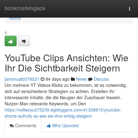
Home
bookmarkingace
Togg
navi
Home
1
YouTube Clips Ansichten: Wie
Ihr Die Sichtbarkeit Steigern
janiceuatb378521
84 days ago
News
Discuss
Um mehrere YT Videos Klicks zu bekommen, ist es notwendig,
sich auf verschiedene Strategien zu achten. Erstellen Ihr
interessante Inhalte, die die Neugier der Zuschauer fesseln.
Nutzen Man relevante Keywords, um Den
https://nellwzyu375239.dgbloggers.com/41338815/youtube-
shorts-aufrufe-so-wie-sie-ihre-erfolg-steigern
Comments
Who Upvoted