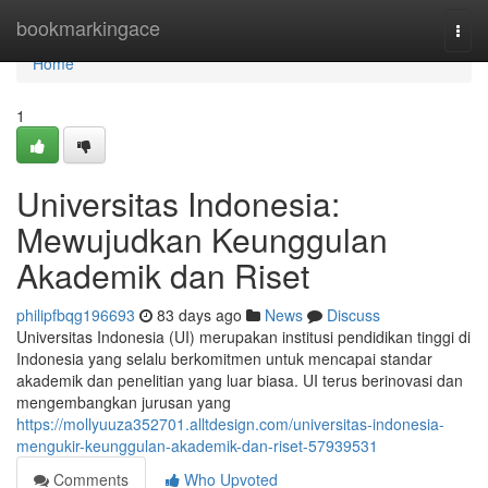
Home
bookmarkingace
Togg
navi
Home
1
Universitas Indonesia:
Mewujudkan Keunggulan
Akademik dan Riset
philipfbqg196693
83 days ago
News
Discuss
Universitas Indonesia (UI) merupakan institusi pendidikan tinggi di
Indonesia yang selalu berkomitmen untuk mencapai standar
akademik dan penelitian yang luar biasa. UI terus berinovasi dan
mengembangkan jurusan yang
https://mollyuuza352701.alltdesign.com/universitas-indonesia-
mengukir-keunggulan-akademik-dan-riset-57939531
Comments
Who Upvoted