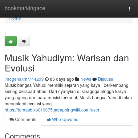
Home
bookmarkingace
Togg
navi
Home
1
Musik Yahudiym: Warisan dan
Evolusi
imogenaxmr744299
85 days ago
News
Discuss
Musik bangsa Yahudi memiliki sejarah yang kaya , berkembang
seiring berabad-abad. Dari nyanyian di sinagoga hingga karya
yang agung dari para musisi terkenal, Musik bangsa Yahudi telah
mengalami evolusi yang
https://tomasblxo610075.scrappingwiki.com/user
Comments
Who Upvoted
Comments