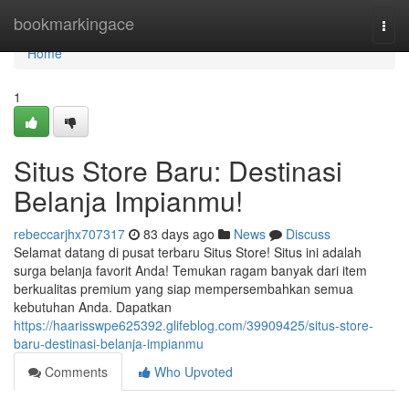
Home
bookmarkingace
Togg
navi
Home
1
Situs Store Baru: Destinasi
Belanja Impianmu!
rebeccarjhx707317
83 days ago
News
Discuss
Selamat datang di pusat terbaru Situs Store! Situs ini adalah
surga belanja favorit Anda! Temukan ragam banyak dari item
berkualitas premium yang siap mempersembahkan semua
kebutuhan Anda. Dapatkan
https://haarisswpe625392.glifeblog.com/39909425/situs-store-
baru-destinasi-belanja-impianmu
Comments
Who Upvoted