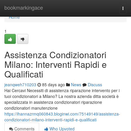
Home
bookmarkingace
Togg
navi
Home
1
Assistenza Condizionatori
Milano: Interventi Rapidi e
Qualificati
jeanqweh710203
85 days ago
News
Discuss
Hai Cercavi Necessiti di assistenza riparazione intervento per i
tuoi condizionatori a Milano? La nostra azienda ditta società è
specializzata in assistenza condizionatori riparazione
condizionatori manutenzione
https://ihannazrmq060843.bloginwi.com/75149149/assistenza-
condizionatori-milano-interventi-rapidi-e-qualificati
Comments
Who Upvoted