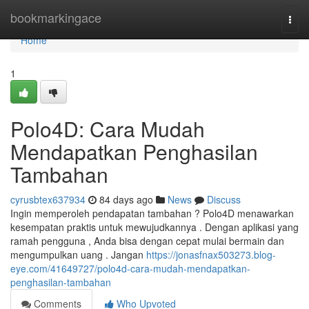
Home
bookmarkingace
Togg
navi
Home
1
Polo4D: Cara Mudah
Mendapatkan Penghasilan
Tambahan
cyrusbtex637934
84 days ago
News
Discuss
Ingin memperoleh pendapatan tambahan ? Polo4D menawarkan
kesempatan praktis untuk mewujudkannya . Dengan aplikasi yang
ramah pengguna , Anda bisa dengan cepat mulai bermain dan
mengumpulkan uang . Jangan
https://jonasfnax503273.blog-
eye.com/41649727/polo4d-cara-mudah-mendapatkan-
penghasilan-tambahan
Comments
Who Upvoted