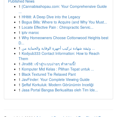
Published News
1
{Cannabisshopau.com: Your Comprehensive Guide
...
1
HH88: A Deep Dive into the Legacy
1
Bogus Bills: Where to Acquire (and Why You Must...
1
Locate Effective Pain : Chiropractic Servic...
1
iptv maroc
1
Why Homeowners Choose Cottonwood Heights best
D...
1
وثيقة شهادة تركيب أجهزة الوقاية والحماية من ...
1
Kodyub333 Contact Information: How to Reach
Them
1
Jinx88: เข้าสู่ระบบง่ายๆ ทำตามนี้!
1
Komputer Mid Kelas : Pilihan Tepat untuk ...
1
Black Textured Tie Relaxed Pant
1
JavFinder: Your Complete Viewing Guide
1
Şeffaf Korkuluk: Modern Görünümin Inceliği
1
Jasa Portal Bangsa Berkualitas oleh Tim Ide...