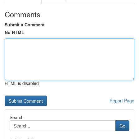
Comments
Submit a Comment
No HTML
HTML is disabled
Report Page
Search
Go