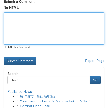
Submit a Comment
No HTML
HTML is disabled
Report Page
Search
Go
Published News
1
愿望城市：新山新地标?
1
Your Trusted Cosmetic Manufacturing Partner
1
Combat Liege Fowl