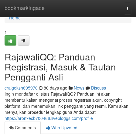
Home
bookmarkingace
Togg
navi
Home
1
RajawaliQQ: Panduan
Registrasi, Masuk & Tautan
Pengganti Asli
craigeksh895970
86 days ago
News
Discuss
Ingin mendaftar di situs RajawaliQQ? Panduan ini akan
membantu kalian mengenai proses registrasi akun, copyright
platform, dan menemukan link pengganti yang resmi. Kami akan
menyajikan prosedur lengkap guna Anda dapat
https://aronxecb700466.livebloggs.com/profile
Comments
Who Upvoted