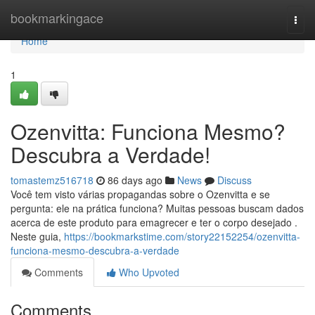
Home
bookmarkingace
Togg
navi
Home
1
Ozenvitta: Funciona Mesmo?
Descubra a Verdade!
tomastemz516718
86 days ago
News
Discuss
Você tem visto várias propagandas sobre o Ozenvitta e se
pergunta: ele na prática funciona? Muitas pessoas buscam dados
acerca de este produto para emagrecer e ter o corpo desejado .
Neste guia,
https://bookmarkstime.com/story22152254/ozenvitta-
funciona-mesmo-descubra-a-verdade
Comments
Who Upvoted
Comments