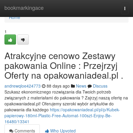
Home
bookmarkingace
Togg
navi
Home
1
Atrakcyjne cenowo Zestawy
pakowania Online : Przejrzyj
Oferty na opakowaniadeal.pl .
andrewqloe424773
88 days ago
News
Discuss
Szukasz ekonomicznego rozwiązania dla Twoich potrzeb
związanych z materiałami do pakowania ? Zajrzyj naszą ofertę na
opakowaniadeal.pl! Oferujemy szeroki wybór artykułów do
pakowania dla każdego
https://opakowaniadeal.pl/pl/p/Kubek-
papierowy-180ml-Plastic-Free-Automat-100szt-Enjoy-Be-
16480/13341
Comments
Who Upvoted