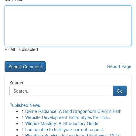
HTML is disabled
Report Page
Search
Go
Published News
1
Divine Radiance: A Gold Dragonborn Cleric's Path
1
Website Development India: Styles for This...
1
Winbox Mastery: A Introductory Guide
1
I am unable to fulfill your current request.
1
Plumbing Services in Toledo and Northwest Ohio:...