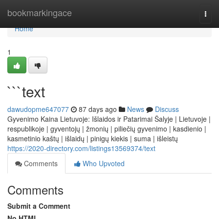
Home
bookmarkingace
Togg
navi
Home
1
```text
dawudopme647077
87 days ago
News
Discuss
Gyvenimo Kaina Lietuvoje: Išlaidos ir Patarimai Šalyje | Lietuvoje |
respublikoje | gyventojų | žmonių | piliečių gyvenimo | kasdienio |
kasmetinio kaštų | išlaidų | pinigų kiekis | suma | išleistų
https://2020-directory.com/listings13569374/text
Comments
Who Upvoted
Comments
Submit a Comment
No HTML