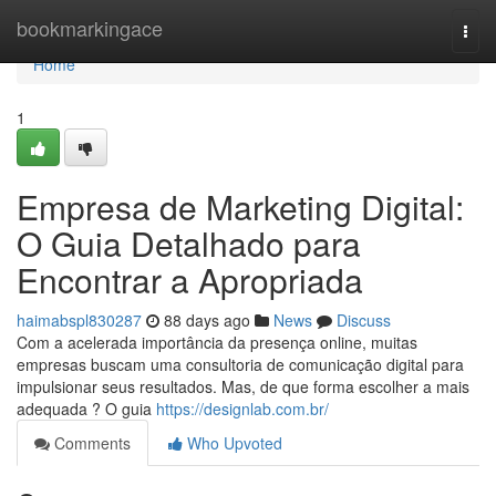
Home
bookmarkingace
Togg
navi
Home
1
Empresa de Marketing Digital:
O Guia Detalhado para
Encontrar a Apropriada
haimabspl830287
88 days ago
News
Discuss
Com a acelerada importância da presença online, muitas
empresas buscam uma consultoria de comunicação digital para
impulsionar seus resultados. Mas, de que forma escolher a mais
adequada ? O guia
https://designlab.com.br/
Comments
Who Upvoted