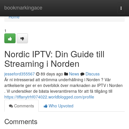
Home
bookmarkingace
Togg
navi
Home
1
Nordic IPTV: Din Guide till
Streaming i Norden
jesseford355567
89 days ago
News
Discuss
Är ni intresserad att strömma underhållning i Norden ? Vår
artikelserie ger er en överblick över marknaden av IPTV i Norden
. Vi undersöker de bästa leverantörerna för att få tillgång till
https://tiffanytrhf074022.worldblogged.com/profile
Comments
Who Upvoted
Comments