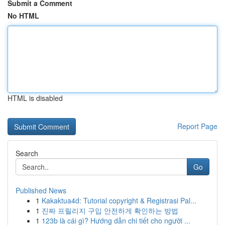
Submit a Comment
No HTML
HTML is disabled
Report Page
Search
Go
Published News
1
Kakaktua4d: Tutorial copyright & Registrasi Pal...
1
진짜 프릴리지 구입 안전하게 확인하는 방법
1
123b là cái gì? Hướng dẫn chi tiết cho người ...