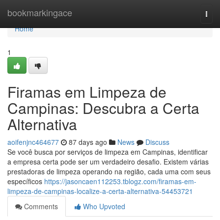
Home
bookmarkingace
Togg
navi
Home
1
Firamas em Limpeza de
Campinas: Descubra a Certa
Alternativa
aoifenjnc464677
87 days ago
News
Discuss
Se você busca por serviços de limpeza em Campinas, identificar
a empresa certa pode ser um verdadeiro desafio. Existem várias
prestadoras de limpeza operando na região, cada uma com seus
específicos
https://jasoncaen112253.tblogz.com/firamas-em-
limpeza-de-campinas-localize-a-certa-alternativa-54453721
Comments
Who Upvoted